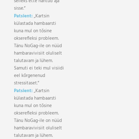
selleks ette nähtud aja
sisse.“
Patsient:
„Kartsin
külastada hambaarsti
kuna mul on tõsine
okserefleksi probleem.
Tänu NoGag-ile on nüüd
hambaravivisiit oluliselt
talutavam ja lühem.
Samuti ei teki mul visiidi
eel kõrgenenud
stressitaset.“
Patsient:
„Kartsin
külastada hambaarsti
kuna mul on tõsine
okserefleksi probleem.
Tänu NoGag-ile on nüüd
hambaravivisiit oluliselt
talutavam ja lühem.