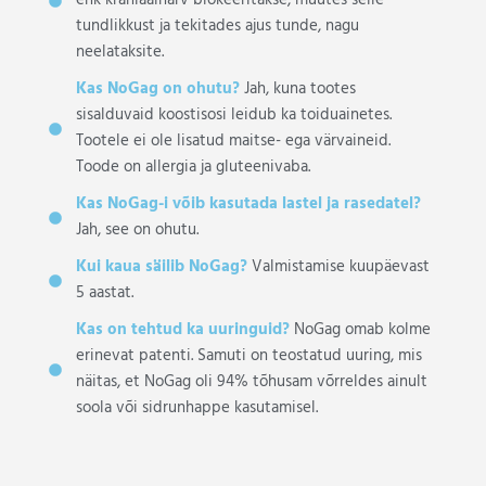
ehk kraniaalnärv blokeeritakse, muutes selle
tundlikkust ja tekitades ajus tunde, nagu
neelataksite.
Kas NoGag on ohutu?
Jah, kuna tootes
sisalduvaid koostisosi leidub ka toiduainetes.
Tootele ei ole lisatud maitse- ega värvaineid.
Toode on allergia ja gluteenivaba.
Kas NoGag-i võib kasutada lastel ja rasedatel?
Jah, see on ohutu.
Kui kaua säilib NoGag?
Valmistamise kuupäevast
5 aastat.
Kas on tehtud ka uuringuid?
NoGag omab kolme
erinevat patenti. Samuti on teostatud uuring, mis
näitas, et NoGag oli 94% tõhusam võrreldes ainult
soola või sidrunhappe kasutamisel.