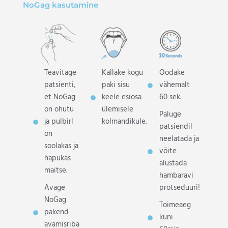
NoGag kasutamine
Teavitage
Kallake kogu
Oodake
patsienti,
paki sisu
vähemalt
et NoGag
keele esiosa
60 sek.
on ohutu
ülemisele
Paluge
ja pulbirl
kolmandikule.
patsiendil
on
neelatada ja
soolakas ja
võite
hapukas
alustada
maitse.
hambaravi
Avage
protseduuri!
NoGag
Toimeaeg
pakend
kuni
avamisriba