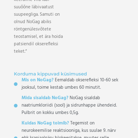
suuõõne läbivaatust
suupeegliga. Samuti on
olnud NoGag abiks
röntgenülesvõtete
teostamisel, et ära hoida
patsiendil okserefleksi
teket.“
Korduma kippuvad küsimused
Mis on NoGag?
Eemaldab okserefleksi 10-60 sek
jooksul, toime kestab umbes 60 minutit.
Mida sisaldab NoGag?
NoGag sisaldab
naatriumkloriidi (sool) ja sidrunhappe ühendeid.
Pulbrit on kokku umbes 0,5g.
Kuidas NoGag toimib?
Tegemist on
neurokeemilise reaktsiooniga, kus suulae 9. närv