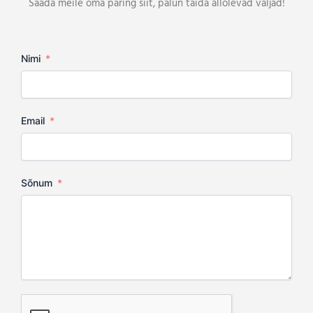
Saada meile oma päring siit, palun täida allolevad väljad!
Nimi
Email
Sõnum