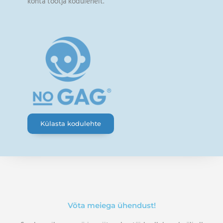
kohta tootja kodulehelt.
Külasta kodulehte
Võta meiega ühendust!