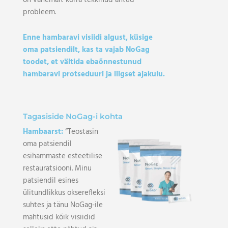
on vähemalt korra tekkinud antud
probleem.
Enne hambaravi visiidi algust, küsige
oma patsiendilt, kas ta vajab NoGag
toodet, et vältida
ebaõnnestunud
hambaravi protseduuri ja liigset ajakulu.
Tagasiside NoGag-i kohta
Hambaarst:
“Teostasin
oma patsiendil
esihammaste esteetilise
restauratsiooni. Minu
patsiendil esines
ülitundlikkus okserefleksi
suhtes ja tänu NoGag-ile
mahtusid kõik visiidid