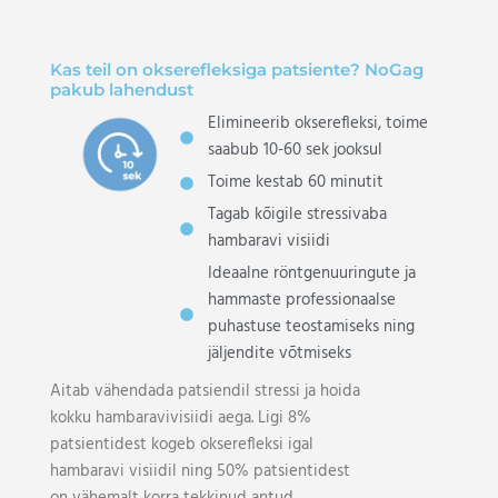
Kas teil on okserefleksiga patsiente? NoGag
pakub lahendust
Elimineerib okserefleksi, toime
saabub 10-60 sek jooksul
Toime kestab 60 minutit
Tagab kõigile stressivaba
hambaravi visiidi
Ideaalne röntgenuuringute ja
hammaste professionaalse
puhastuse teostamiseks ning
jäljendite võtmiseks
Aitab vähendada patsiendil stressi ja hoida
kokku hambaravivisiidi aega. Ligi 8%
patsientidest kogeb okserefleksi igal
hambaravi visiidil ning 50% patsientidest