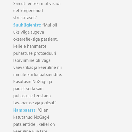
Samuti ei teki mul visiidi
eel kõrgenenud
stressitaset.“
Suuhügienist:
“Mul oli
üks väga tugeva
okserefleksiga patsient,
kellele hammaste
puhastuse protseduuri
läbiviimine oli väga
vaevarikas ja keeruline nii
minule kui ka patsiendile.
Kasutasin NoGag-i ja
pärast seda sain
puhastuse teostada
tavapärase aja jooksul.”
Hambaarst:
“Olen
kasutanud NoGag-i
patsientidel, kellel on
keeruline viia läbi