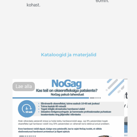
60min.
kohast.
Kataloogid ja materjalid
Lae alla
Lae 