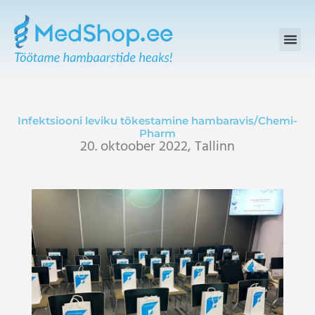
Skip
to
content
Infektsiooni leviku tõkestamine hambaravis/Chemi-
Pharm
20. oktoober 2022, Tallinn