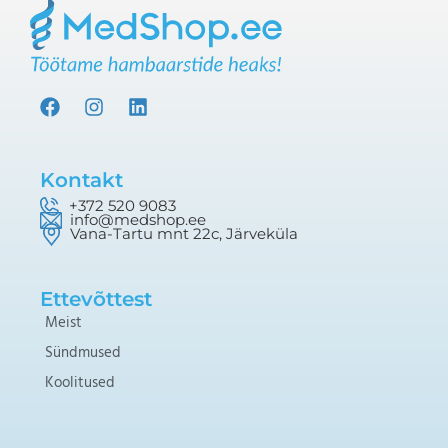
F
I
L
a
n
i
c
s
n
e
t
k
b
a
e
Kontakt
o
g
d
+372 520 9083
o
r
i
info@medshop.ee
Vana-Tartu mnt 22c, Järveküla
k
a
n
m
Ettevõttest
Meist
Sündmused
Koolitused